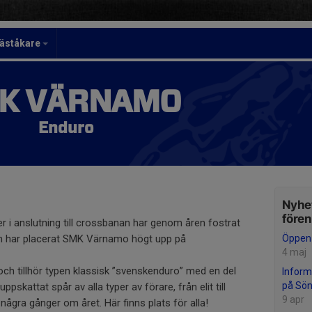
äståkare
K VÄRNAMO
Enduro
Nyhet
före
r i anslutning till crossbanan har genom åren fostrat
m har placerat SMK Värnamo högt upp på
Öppen 
4 maj
t och tillhör typen klassisk ”svenskenduro” med en del
Inform
på Sö
uppskattat spår av alla typer av förare, från elit till
9 apr
ågra gånger om året. Här finns plats för alla!