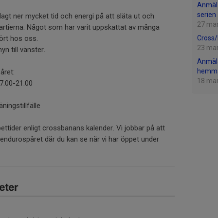
Anmäl 
serien 
lagt ner mycket tid och energi på att släta ut och
27 ma
partierna. Något som har varit uppskattat av många
rt hos oss.
Cross/
23 ma
yn till vänster.
Anmäla
hemmat
året:
18 ma
7.00-21.00
ningstillfälle
pettider enligt crossbanans kalender. Vi jobbar på att
 endurospåret där du kan se när vi har öppet under
eter