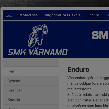
Motocross
Ungdom/Cross-skola
Enduro
G
SM
Enduro
Hem
Vårt endurospår som ligge
Nyheter
många duktiga förare so
resultatlistorna.
Kalender
Spåret är relativt teknisk
Kontakt
sten och rötter. Det är ett 
motionären som bara kör n