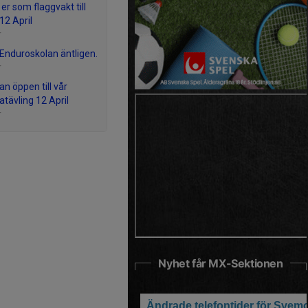
er som flaggvakt till
12 April
r
Enduroskolan äntligen.
r
n öppen till vår
ävling 12 April
r
Nyhet får MX-Sektionen