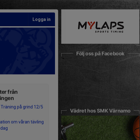
Logga in
Följ oss på Facebook
er från
ningen
Träning på grind 12/5
Vädret hos SMK Värnamo
ation om våran tävling
ndag