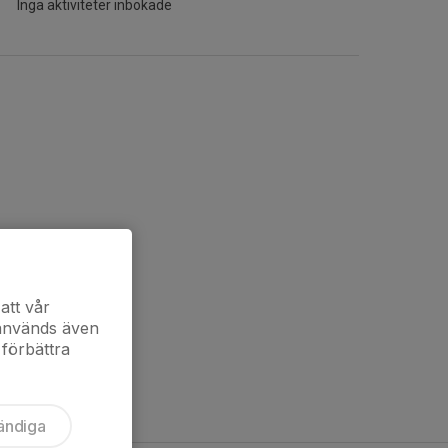
Inga aktiviteter inbokade
att vår
 används även
 förbättra
ändiga