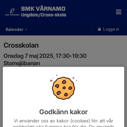
SMK VÄRNAMO
Ungdom/Cross-skola
Logga in
Kalender
Crosskolan
Onsdag 7 maj 2025, 17:30-19:30
Stomsjöbanan
Samling: 17:20, Depån
Crosskolan 50 och nybörjare 65cc på mellanbanan. 65-
85cc GH Storabanan.
85U-125U Storabanan.
Godkänn kakor
Pass 1: 17:30-18:20
Paus: 18:20-18:40 (samling på respektive bana 18:40)
Vi använder oss av kakor (cookies) för att vår
Pass 2: 18:40-19:30
webbplats ska fungera bra för dig. De används