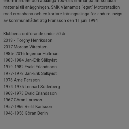
enormt arbete och åtskilliga 100-tals timmar på att schakta
material till anäggningen. SMK Värnamos "eget" Motorstadion
med crossbana och en kortare träningsslinga för enduro invigs
av kommunalrådet Stig Fransson den 11 juni 1994.
Klubbens ordförande under 50 år
2018 - Torgny Henriksson
2017 Morgan Wirestam
1985- 2016 Ingemar Hultman
1983-1984 Jan-Erik Sällqvist
1979-1982 Evald Erlandsson
1977-1978 Jan-Erik Sällqvist
1976 Arne Persson
1974-1975 Lennart Söderberg
1968-1973 Evald Erlandsson
1967 Göran Larsson
1957-1966 Bertil Karlsson
1946-1956 Göran Berlin