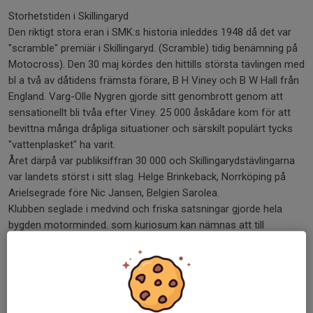
Storhetstiden i Skillingaryd
Den riktigt stora eran i SMK:s historia inleddes 1948 då det var
"scramble" premiär i Skillingaryd. (Scramble) tidig benämning på
Motocross). Den 30 maj kördes den hittills största tävlingen med
bl a två av dåtidens främsta förare, B H Viney och B W Hall från
England. Varg-Olle Nygren gjorde sitt genombrott genom att
sensationellt bli tvåa efter Viney. 25 000 åskådare kom för att
bevittna många dråpliga situationer och särskilt populärt tycks
"vattenplasket" ha varit.
Året därpå var publiksiffran 30 000 och Skillingarydstävlingarna
var landets störst i sitt slag. Helge Brinkeback, Norrköping på
Arielsegrade före Nic Jansen, Belgien Sarolea.
Klubben seglade i medvind och friska satsningar gjorde hela
bygden motorminded. som kuriosum kan nämnas att till
isbanetävlingarna på Prostsjön 1949 löstes inte mindre än 1450
st tågbiljetter till Värnamo från olika delar av landet.
Dan Forsberg från Vaggeryd var den förare som först kom att
nå internationell rycktbarhet. Han upptäcktes 1950 vid
isbanetävlingarna på Prostsjön och på sedvanligt sätt tog