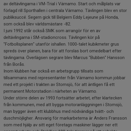
av deltävlingarna i VM-Trial i Värnamo. Start och målplats var
förlagd rill Sporthallen i centrala Värnamo. Tävlingen blev en stor
publiksuccé. Segern gick till Belgiern Eddy Lejeune på Honda,
som också blev världsmästare -82.
I juni 1992 står också SMK som arrangör för en av
deltävlingarna i SM-stadioncross. Tävlingen kör på
"Fotbollsplanen" utanför ishallen. 1000-talet kubikmeter grus
spreds över planen, bara för att forslas bort omedelbart efter
tävlingarna. Överlägsen segrare blev Marcus "Bubben" Hansson
från Borås.
Inom klubben har också en arbetsgrupp tillsats som
tillsammans med representanter från Värnamo kommun jobbar
med ett projekt i trakten av Stomsjö, för att äntligen få ett
permanent Motorstadion i närheten av Värnamo.
Under större delen av 1993 fortsätter arbetet, efter klartecken
från kommunen, med att bygga motoranläggningen i Stomsjö,
man bygger även ett klubbhus med nödvändiga tvätt- och
duschmöjligher. Ansvarig för markarbeterna är Anders Fransson
som med hjälp av sitt eget företags maskiner lägger ner ett