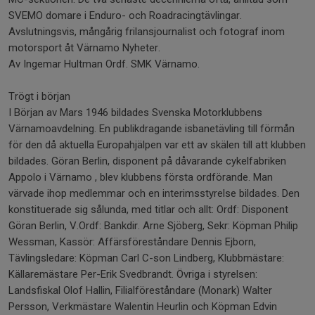
SVEMO domare i Enduro- och Roadracingtävlingar.
Avslutningsvis, mångårig frilansjournalist och fotograf inom
motorsport åt Värnamo Nyheter.
Av Ingemar Hultman Ordf. SMK Värnamo.
Trögt i början
I Början av Mars 1946 bildades Svenska Motorklubbens
Värnamoavdelning. En publikdragande isbanetävling till förmån
för den då aktuella Europahjälpen var ett av skälen till att klubben
bildades. Göran Berlin, disponent på dåvarande cykelfabriken
Appolo i Värnamo , blev klubbens första ordförande. Man
värvade ihop medlemmar och en interimsstyrelse bildades. Den
konstituerade sig sålunda, med titlar och allt: Ordf: Disponent
Göran Berlin, V.Ordf: Bankdir. Arne Sjöberg, Sekr: Köpman Philip
Wessman, Kassör: Affärsföreståndare Dennis Ejborn,
Tävlingsledare: Köpman Carl C-son Lindberg, Klubbmästare:
Källaremästare Per-Erik Svedbrandt. Övriga i styrelsen:
Landsfiskal Olof Hallin, Filialföreståndare (Monark) Walter
Persson, Verkmästare Walentin Heurlin och Köpman Edvin