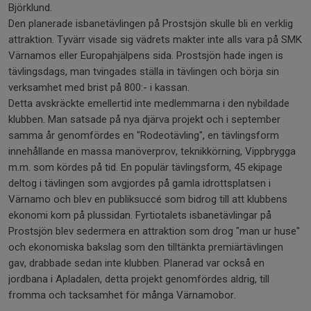
Björklund.
Den planerade isbanetävlingen på Prostsjön skulle bli en verklig
attraktion. Tyvärr visade sig vädrets makter inte alls vara på SMK
Värnamos eller Europahjälpens sida. Prostsjön hade ingen is
tävlingsdags, man tvingades ställa in tävlingen och börja sin
verksamhet med brist på 800:- i kassan.
Detta avskräckte emellertid inte medlemmarna i den nybildade
klubben. Man satsade på nya djärva projekt och i september
samma år genomfördes en "Rodeotävling", en tävlingsform
innehållande en massa manöverprov, teknikkörning, Vippbrygga
m.m. som kördes på tid. En populär tävlingsform, 45 ekipage
deltog i tävlingen som avgjordes på gamla idrottsplatsen i
Värnamo och blev en publiksuccé som bidrog till att klubbens
ekonomi kom på plussidan. Fyrtiotalets isbanetävlingar på
Prostsjön blev sedermera en attraktion som drog "man ur huse"
och ekonomiska bakslag som den tilltänkta premiärtävlingen
gav, drabbade sedan inte klubben. Planerad var också en
jordbana i Apladalen, detta projekt genomfördes aldrig, till
fromma och tacksamhet för många Värnamobor.