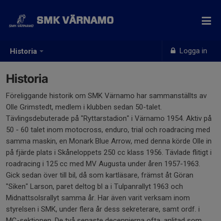
SMK VÄRNAMO
Logga in
Historia
Historia
Föreliggande historik om SMK Värnamo har sammanställts av
Olle Grimstedt, medlem i klubben sedan 50-talet.
Tävlingsdebuterade på "Ryttarstadion" i Värnamo 1954. Aktiv på
50 - 60 talet inom motocross, enduro, trial och roadracing med
samma maskin, en Monark Blue Arrow, med denna körde Olle in
på fjärde plats i Skåneloppets 250 cc klass 1956. Tävlade flitigt i
roadracing i 125 cc med MV Augusta under åren 1957-1963.
Gick sedan över till bil, då som kartläsare, främst åt Göran
"Siken" Larson, paret deltog bl a i Tulpanrallyt 1963 och
Midnattsolsrallyt samma år. Har även varit verksam inom
styrelsen i SMK, under flera år dess sekreterare, samt ordf. i
MC-sektionen. De två senaste decennierna ofta, anlitad som