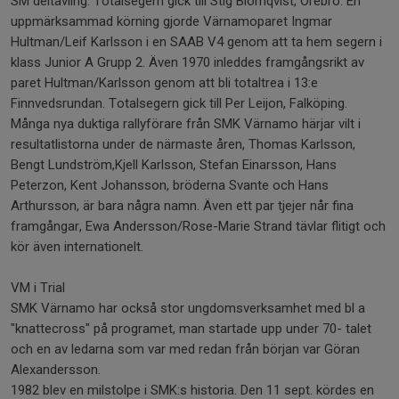
SM deltävling. Totalsegern gick till Stig Blomqvist, Örebro. En
uppmärksammad körning gjorde Värnamoparet Ingmar
Hultman/Leif Karlsson i en SAAB V4 genom att ta hem segern i
klass Junior A Grupp 2. Även 1970 inleddes framgångsrikt av
paret Hultman/Karlsson genom att bli totaltrea i 13:e
Finnvedsrundan. Totalsegern gick till Per Leijon, Falköping.
Många nya duktiga rallyförare från SMK Värnamo härjar vilt i
resultatlistorna under de närmaste åren, Thomas Karlsson,
Bengt Lundström,Kjell Karlsson, Stefan Einarsson, Hans
Peterzon, Kent Johansson, bröderna Svante och Hans
Arthursson, är bara några namn. Även ett par tjejer når fina
framgångar, Ewa Andersson/Rose-Marie Strand tävlar flitigt och
kör även internationelt.
VM i Trial
SMK Värnamo har också stor ungdomsverksamhet med bl a
"knattecross" på programet, man startade upp under 70- talet
och en av ledarna som var med redan från början var Göran
Alexandersson.
1982 blev en milstolpe i SMK:s historia. Den 11 sept. kördes en