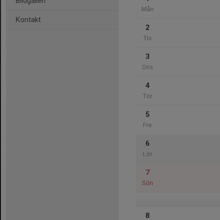
Bildgalleri
Mån
Kontakt
2
Tis
3
Ons
4
Tor
5
Fre
6
Lör
7
Sön
8