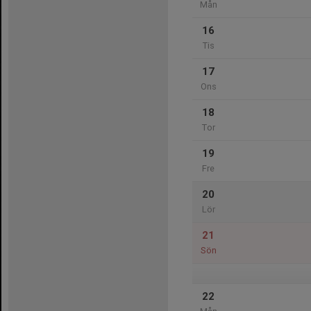
Mån
16
Tis
17
Ons
18
Tor
19
Fre
20
Lör
21
Sön
22