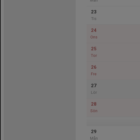
Mån
23
Tis
24
Ons
25
Tor
26
Fre
27
Lör
28
Sön
29
Mån