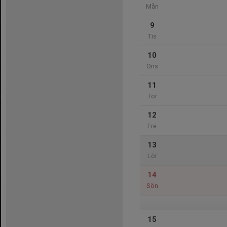
Mån
9
Tis
10
Ons
11
Tor
12
Fre
13
Lör
14
Sön
15