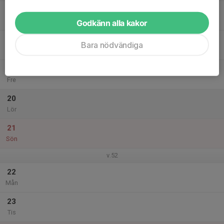
17
Ons
Godkänn alla kakor
18
Bara nödvändiga
Tor
19
Fre
20
Lör
21
Sön
v.52
22
Mån
23
Tis