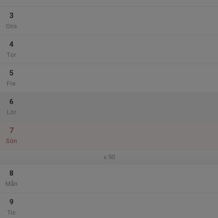
3
Ons
4
Tor
5
Fre
6
Lör
7
Sön
v.50
8
Mån
9
Tis