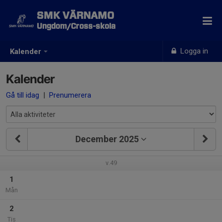
SMK VÄRNAMO
Ungdom/Cross-skola
Logga in
Kalender
Kalender
Gå till idag
|
Prenumerera
December 2025
v.49
1
Mån
2
Tis