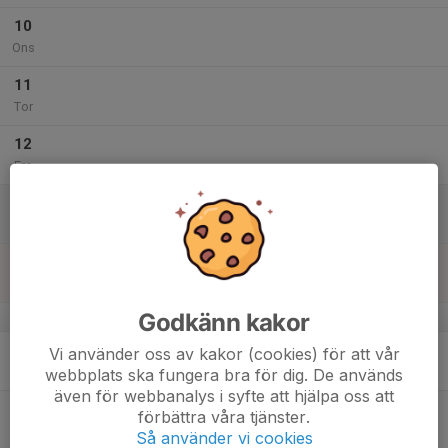
10
Ons
11
Tor
12
Fre
13
Lör
14
Sön
Godkänn kakor
v.51
15
Vi använder oss av kakor (cookies) för att vår
Mån
webbplats ska fungera bra för dig. De används
även för webbanalys i syfte att hjälpa oss att
16
förbättra våra tjänster.
Tis
Så använder vi cookies