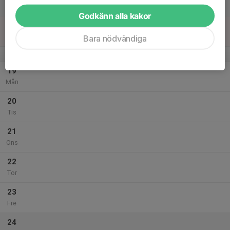
Lör
Godkänn alla kakor
18
Sön
Bara nödvändiga
v.4
19
Mån
20
Tis
21
Ons
22
Tor
23
Fre
24