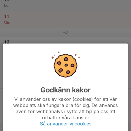
Lör
11
Sön
v.3
12
Mån
13
Tis
14
Ons
Godkänn kakor
15
Vi använder oss av kakor (cookies) för att vår
Tor
webbplats ska fungera bra för dig. De används
även för webbanalys i syfte att hjälpa oss att
16
förbättra våra tjänster.
Fre
Så använder vi cookies
17