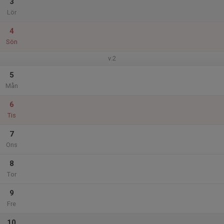
3
Lör
4
Sön
v.2
5
Mån
6
Tis
7
Ons
8
Tor
9
Fre
10