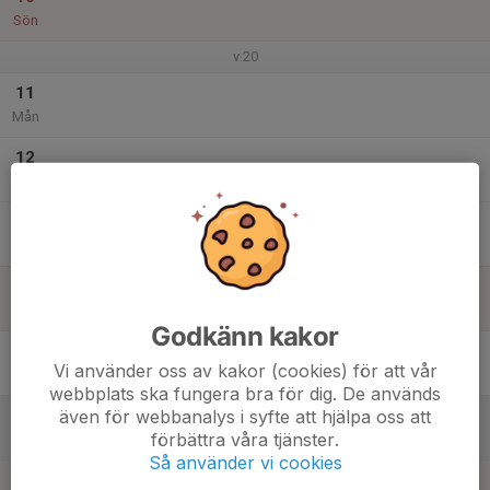
Sön
v.20
11
Mån
12
Tis
13
Ons
14
Tor
Godkänn kakor
15
Vi använder oss av kakor (cookies) för att vår
Fre
webbplats ska fungera bra för dig. De används
även för webbanalys i syfte att hjälpa oss att
16
förbättra våra tjänster.
Lör
Så använder vi cookies
17