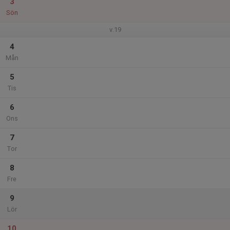
3
Sön
v.19
4
Mån
5
Tis
6
Ons
7
Tor
8
Fre
9
Lör
10