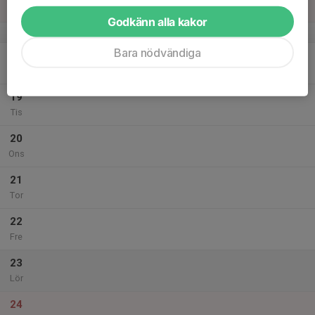
Sön
Godkänn alla kakor
v.21
Bara nödvändiga
18
Mån
19
Tis
20
Ons
21
Tor
22
Fre
23
Lör
24