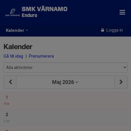
SMK VÄRNAMO
Enduro
Logga in
Kalender
Kalender
Gå till idag
|
Prenumerera
Maj 2026
1
Fre
2
Lör